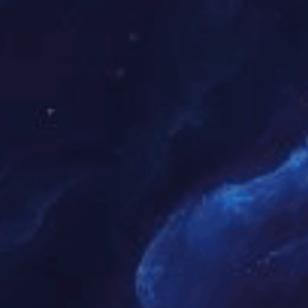
未来，
九游官网
将继续
战略布局，探索更多新的业
服务体系，将在全球体育产
的重要力量。
我们的成就