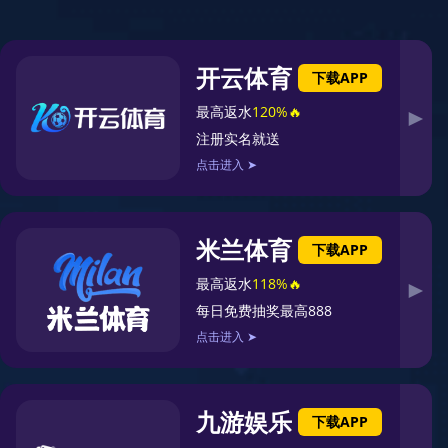
宗旨
联系
jiuyou九游
寻求更多支持