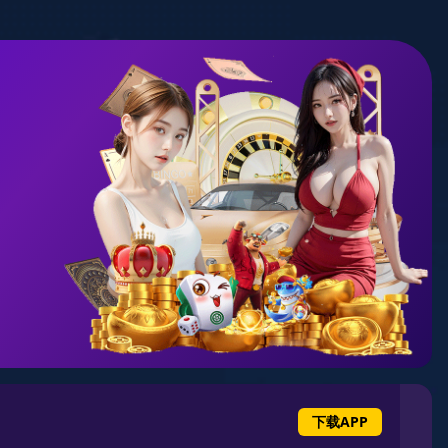
gent@gmail.com
首页
发现
jiuyou.com
项目案例
今日公司
服务