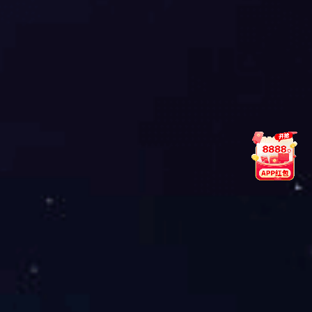
高清直播技术
采用 4K+ HDR 技术，搭配低延迟传
输，保障直播画面流畅稳定。