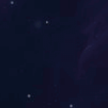
资深运营团队
10 年 + 体育行业经验，擅长大型赛
事执行与直播内容策划。