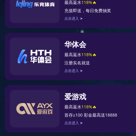
🏆点燃热血
dian-ran-re-xue-mei-yi-miao-dou-shi
提升服务质量
我们的成就