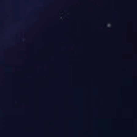
全品类周边库
涵盖球衣、纪念品、衍生品等上万款
体育周边，满足多元需求。